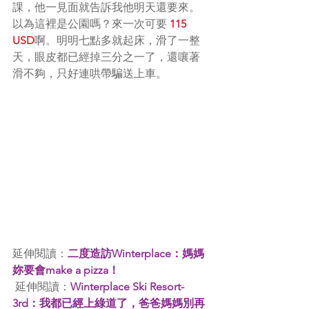
課，他一見面就告訴我他明天還要來。
以為這裡是公園嗎？來一次可要 
115 
USD
啊。明明七點多就起床，滑了一整
天，眼皮都已經掉三分之一了，還嚷著
滑不夠，只好連哄帶騙送上車。
延伸閱讀：
二度造訪Winterplace：媽媽
妳要會make a pizza！
 延伸閱讀：
Winterplace Ski Resort-
3rd：我都已經上綠道了，爸爸媽媽別再