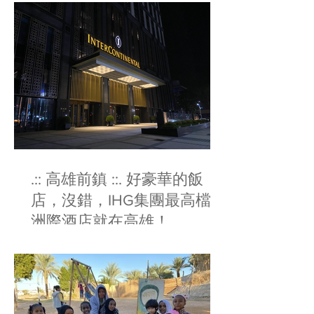
.:: 高雄前鎮 ::. 好豪華的飯
店，沒錯，IHG集團最高檔的
洲際酒店就在高雄！