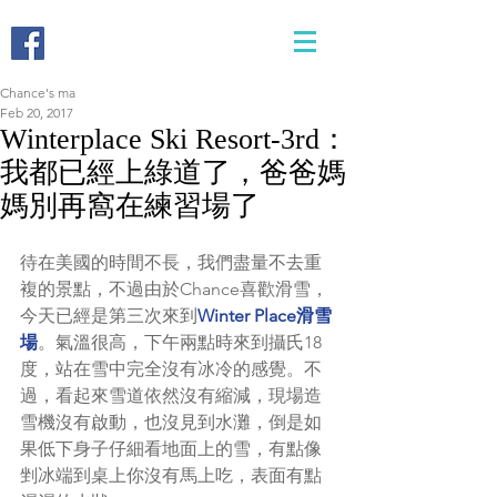
Chance's ma
Feb 20, 2017
Winterplace Ski Resort-3rd：
我都已經上綠道了，爸爸媽
媽別再窩在練習場了
待在美國的時間不長，我們盡量不去重
複的景點，不過由於Chance喜歡滑雪，
今天已經是第三次來到
Winter Place滑雪
場
。氣溫很高，下午兩點時來到攝氏18
度，站在雪中完全沒有冰冷的感覺。不
過，看起來雪道依然沒有縮減，現場造
雪機沒有啟動，也沒見到水灘，倒是如
果低下身子仔細看地面上的雪，有點像
剉冰端到桌上你沒有馬上吃，表面有點