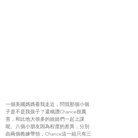
一個美國媽媽看我走近，問我那個小個
子是不是我孩子？還稱讚Chance很厲
害，和比他大很多的姐姐們一起上課
呢。八個小朋友因為程度的差異，分別
由兩個教練帶領，Chance這一組只有三