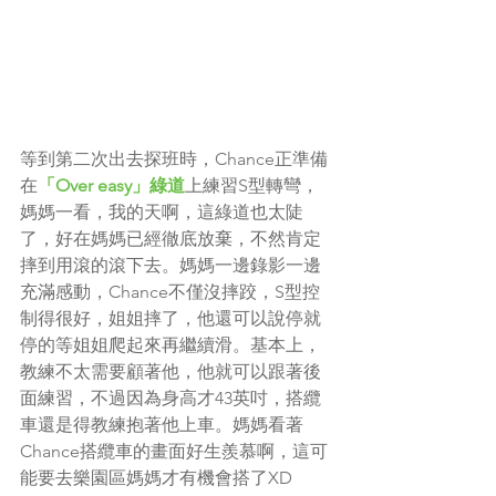
等到第二次出去探班時，Chance正準備
在
「Over easy」綠道
上練習S型轉彎，
媽媽一看，我的天啊，這綠道也太陡
了，好在媽媽已經徹底放棄，不然肯定
摔到用滾的滾下去。媽媽一邊錄影一邊
充滿感動，Chance不僅沒摔跤，S型控
制得很好，姐姐摔了，他還可以說停就
停的等姐姐爬起來再繼續滑。基本上，
教練不太需要顧著他，他就可以跟著後
面練習，不過因為身高才43英吋，搭纜
車還是得教練抱著他上車。媽媽看著
Chance搭纜車的畫面好生羨慕啊，這可
能要去樂園區媽媽才有機會搭了XD