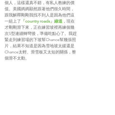
個人，這樣還真不錯，有私人教練的價
值。美國媽媽顯然跟著他們很久時間，
跟我解釋剛剛我找不到人是因為他們這
一組上了
「country roads」綠道
，現在
才剛剛滑下來，正在練習坡裡再練個幾
次S型連續轉彎後，準備吃點心了。我趕
緊走到練習場的下坡幫Chance幫幾張照
片，結果不知道是因為雪地坡太緩還是
Chance太輕、滑雪板又太短的關係，整
個滑不太動。