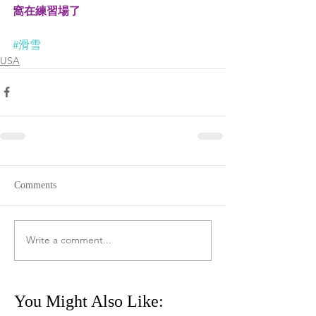
窩在練習場了
#滑雪
USA
Comments
Write a comment...
You Might Also Like: