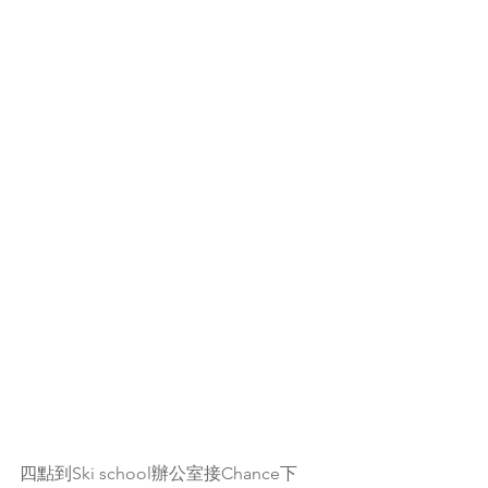
四點到Ski school辦公室接Chance下