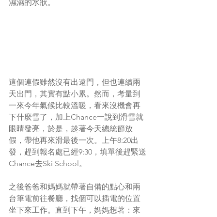
濕濕的水狀。
這個連假雖然沒有出遠門，但也連續兩
天出門，其實有點小累。然而，考量到
一來今年氣候比較溫暖，看來沒機會再
下什麼雪了，加上Chance一說到滑雪就
眼睛發亮，於是，趁著今天總統節放
假，帶他再來滑最後一次。上午8:20出
發，趕到報名處已經9:30，填單後趕緊送
Chance去Ski School。
之後爸爸和媽媽就帶著自備的點心和兩
台筆電前往餐廳，找個可以插電的位置
坐下來工作。直到下午，媽媽想著：來