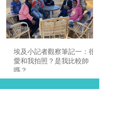
埃及小記者觀察筆記一：很
愛和我拍照？是我比較帥
嗎？