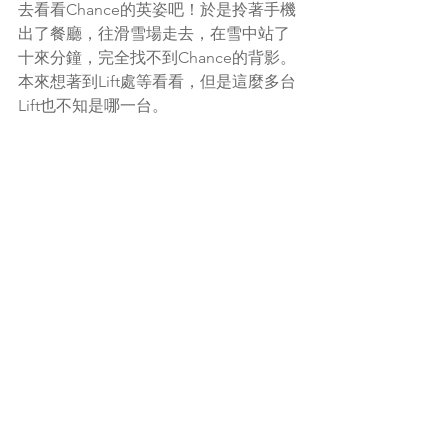
去看看Chance的英姿吧！於是拎著手機
出了餐廳，往滑雪場走去，在雪中站了
十來分鐘，完全找不到Chance的背影。
本來想著到Lift處等看看，但是這麼多台
Lift也不知是哪一台。