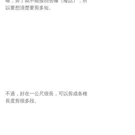
喔，剪了就不能接回去囉（廢話），所
以要想清楚要剪多短。
不過，好在一公尺很長，可以剪成各種
長度剪很多段。