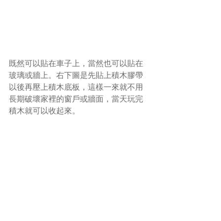
既然可以貼在車子上，當然也可以貼在
玻璃或牆上。右下圖是先貼上積木膠帶
以後再壓上積木底板，這樣一來就不用
長期破壞家裡的窗戶或牆面，當天玩完
積木就可以收起來。