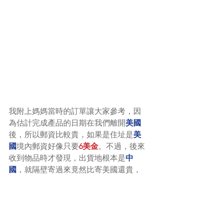
我附上媽媽當時的訂單讓大家參考，因
為估計完成產品的日期在我們離開
美國
後，所以郵資比較貴，如果是住址是
美
國
境內郵資好像只要
6美金
。不過，後來
收到物品時才發現，出貨地根本是
中
國
，就隔壁寄過來竟然比寄美國還貴，
真是太可惡了。