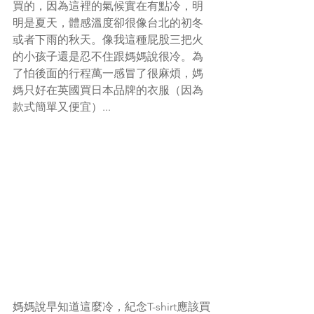
買的，因為這裡的氣候實在有點冷，明
明是夏天，體感溫度卻很像台北的初冬
或者下雨的秋天。像我這種屁股三把火
的小孩子還是忍不住跟媽媽說很冷。為
了怕後面的行程萬一感冒了很麻煩，媽
媽只好在英國買日本品牌的衣服（因為
款式簡單又便宜）...
媽媽說早知道這麼冷，紀念T-shirt應該買