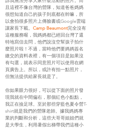
諒我無法分享大家什麼活動的照片。而
且這裡不像台灣的營隊，知道爸爸媽媽
很想知道自己的孩子到底都在幹嘛，所
以會拍很多照片上傳臉書或Google雲端
讓家長下載。
Camp Beaumont
完全沒有
這種服務喔，我媽媽都已經回台灣了還
特地寫信去問，他們說沒空幫孩子拍什
麼照片啦！不過，當時他們要媽媽簽名
繳交的資料表裡，有一個項目是如果沒
有勾選，就表示同意照片可以使用在網
頁廣告上。所以，或許有拍一點照片，
但無法提供給家長就是了。
你如果眼力很好，可以從下面的照片發
現我就在中間偏右，那個紅色小點點，
我正在撿足球。至於那些穿藍色夏令營T-
shirt就是我們的營隊老師。據我媽媽專
業的判斷和分析，這些大哥哥姐姐們就
是大學生，利用暑假出梯帶我們這種小