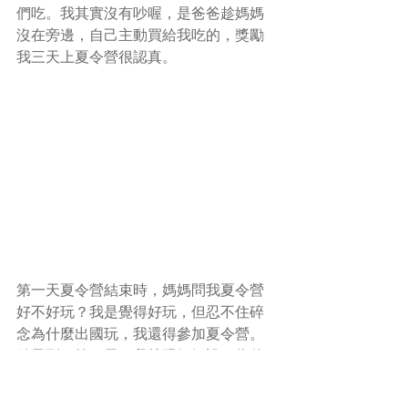
們吃。我其實沒有吵喔，是爸爸趁媽媽
沒在旁邊，自己主動買給我吃的，獎勵
我三天上夏令營很認真。
第一天夏令營結束時，媽媽問我夏令營
好不好玩？我是覺得好玩，但忍不住碎
念為什麼出國玩，我還得參加夏令營。
結果到了第二天，我就跟媽媽說，為什
麼只有報名三天，媽媽聽了就很想揍
我。到了最後一天，我竟然白目的跟媽