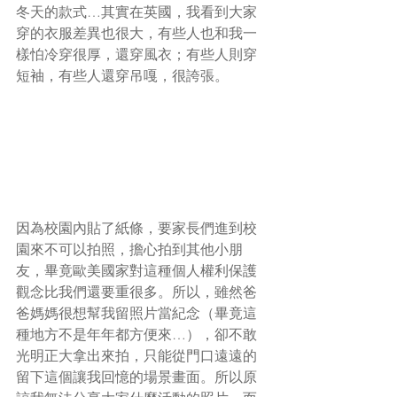
冬天的款式…其實在英國，我看到大家
穿的衣服差異也很大，有些人也和我一
樣怕冷穿很厚，還穿風衣；有些人則穿
短袖，有些人還穿吊嘎，很誇張。
因為校園內貼了紙條，要家長們進到校
園來不可以拍照，擔心拍到其他小朋
友，畢竟歐美國家對這種個人權利保護
觀念比我們還要重很多。所以，雖然爸
爸媽媽很想幫我留照片當紀念（畢竟這
種地方不是年年都方便來…），卻不敢
光明正大拿出來拍，只能從門口遠遠的
留下這個讓我回憶的場景畫面。所以原