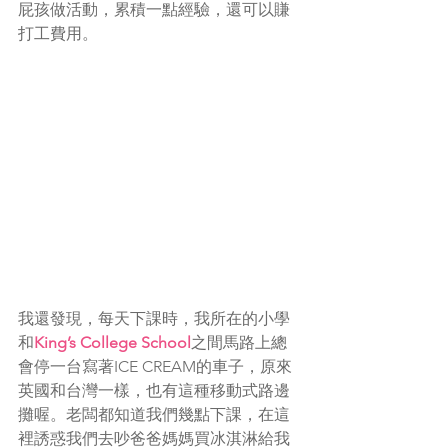
屁孩做活動，累積一點經驗，還可以賺
打工費用。
我還發現，每天下課時，我所在的小學
和
King’s College School
之間馬路上總
會停一台寫著ICE CREAM的車子，原來
英國和台灣一樣，也有這種移動式路邊
攤喔。老闆都知道我們幾點下課，在這
裡誘惑我們去吵爸爸媽媽買冰淇淋給我