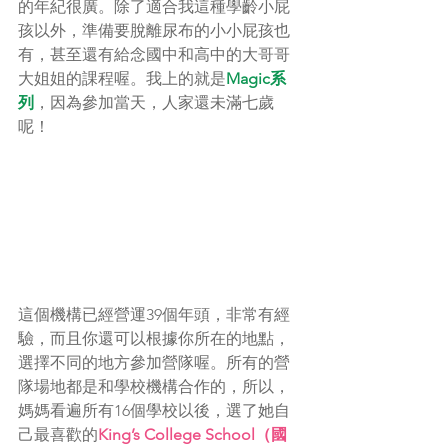
的年紀很廣。除了適合我這種學齡小屁
孩以外，準備要脫離尿布的小小屁孩也
有，甚至還有給念國中和高中的大哥哥
大姐姐的課程喔。我上的就是
Magic系
列
，因為參加當天，人家還未滿七歲
呢！
這個機構已經營運39個年頭，非常有經
驗，而且你還可以根據你所在的地點，
選擇不同的地方參加營隊喔。所有的營
隊場地都是和學校機構合作的，所以，
媽媽看遍所有16個學校以後，選了她自
己最喜歡的
King’s College School（國