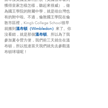
獲得皇家怎樣怎樣，聽起來很威），做
為國王學院的附屬中學，就是咱台灣也
有的附中啦。不過，倫敦國王學院在倫
敦市區裡，King’s College School很早
就搬到
溫布頓（Wimbledon）
來了。你
沒看錯，就是那個
溫布頓
。所以為了我
參加夏令營方便，我們前三天就住在溫
布頓，所以抵達當天我們就先去參觀溫
布頓球場呢！