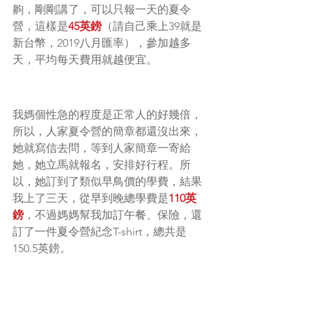
齁，剛剛講了，可以只報一天的夏令
營，這樣是
45英鎊
（請自己乘上39就是
新台幣，2019八月匯率），參加越多
天，平均每天費用就越便宜。
我媽個性急的程度是正常人的好幾倍，
所以，人家夏令營的簡章都還沒出來，
她就寫信去問，等到人家簡章一寄給
她，她立馬就報名，安排好行程。所
以，她訂到了類似早鳥價的學費，結果
我上了三天，從早到晚總學費是
110英
鎊
，不過媽媽幫我加訂午餐、保險，還
訂了一件夏令營紀念T-shirt，總共是
150.5英鎊。