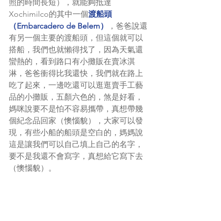
照的時間長短），就能夠抵達
Xochimilco的其中一個
渡船頭
（Embarcadero de Belem）
，爸爸說還
有另一個主要的渡船頭，但這個就可以
搭船，我們也就懶得找了，因為天氣還
蠻熱的，看到路口有小攤販在賣冰淇
淋，爸爸衝得比我還快，我們就在路上
吃了起來，一邊吃還可以逛逛賣手工藝
品的小攤販，五顏六色的，煞是好看，
媽咪說要不是怕不容易攜帶，真想帶幾
個紀念品回家（懊惱貌），大家可以發
現，有些小船的船頭是空白的，媽媽說
這是讓我們可以自己填上自己的名字，
要不是我還不會寫字，真想給它寫下去
（懊惱貌）。