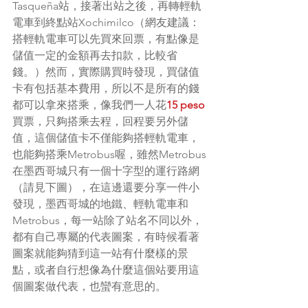
Tasqueña站，接著出站之後，再轉輕軌
電車到終點站Xochimilco（網友建議：
搭輕軌電車可以先買來回票，有點像是
儲值一定的金額再去扣款，比較省
錢。）然而，實際購買時發現，買儲值
卡有包括基本費用，所以不是所有的錢
都可以拿來搭乘，像我們一人花
15 peso
買票，只夠搭乘去程，回程要另外儲
值，這個儲值卡不僅能夠搭輕軌電車，
也能夠搭乘Metrobus喔，雖然Metrobus
在墨西哥城只有一個十字型的運行路網
（請見下圖），在這邊還要分享一件小
發現，墨西哥城的地鐵、輕軌電車和
Metrobus，每一站除了站名不同以外，
都有自己專屬的代表圖案，有時候看著
圖案就能夠猜到這一站有什麼樣的景
點，或者自行想像為什麼這個站要用這
個圖案做代表，也蠻有意思的。