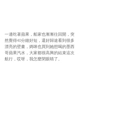
一邊吃著蘋果，船家也漸漸往回開，突
然覺得40分鐘好短，還好歸途看到很多
漂亮的壁畫，媽咪也買到她想喝的墨西
哥蘋果汽水，大家都很高興的結束這次
航行，哎呀，我怎麼閉眼睛了。