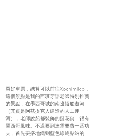
買好車票，總算可以前往Xochimilco，
這個景點是我的西班牙語老師特別推薦
的景點，在墨西哥城的南邊搭船遊河
（其實是阿茲提克人建造的人工運
河），老師說船都裝飾的挺花俏，很有
墨西哥風味。不過要到達需要費一番功
夫，首先要搭地鐵到藍色線終點站的