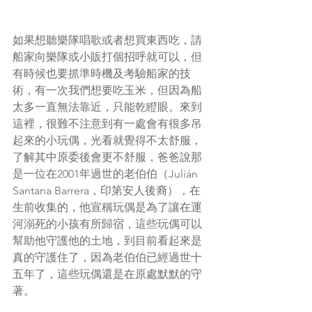
如果想聽樂隊唱歌或者想買東西吃，請
船家向樂隊或小販打個招呼就可以，但
有時候也要抓準時機及考驗船家的技
術，有一次我們想要吃玉米，但因為船
太多一直無法靠近，只能乾瞪眼。來到
這裡，很難不注意到有一處會有很多吊
起來的小玩偶，光看就覺得不太舒服，
了解其中原委後會更不舒服，爸爸說那
是一位在2001年過世的老伯伯（Julián 
Santana Barrera，印第安人後裔），在
生前收集的，他宣稱玩偶是為了讓在運
河溺死的小孩有所歸宿，這些玩偶可以
幫助他守護他的土地，到目前看起來是
真的守護住了，因為老伯伯已經過世十
五年了，這些玩偶還是在原處默默的守
著。