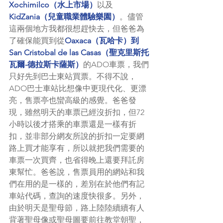
Xochimilco（水上市場）
以及
KidZania（兒童職業體驗樂園）
。儘管
這兩個地方我都很想趕快去，但爸爸為
了確保能買到從
Oaxaca（瓦哈卡）到
San Cristobal de las Casas（聖克里斯托
瓦爾-德拉斯卡薩斯）
的ADO車票，我們
只好先到巴士東站買票。不得不說，
ADO巴士車站比想像中更現代化、更漂
亮，售票亭也蠻高級的感覺。爸爸發
現，雖然明天的車票已經沒折扣，但72
小時以後才搭乘的車票還是一樣有折
扣，並非部分網友所說的折扣一定要網
路上買才能享有，所以就把我們需要的
車票一次買齊，也省得晚上還要拜託房
東幫忙。爸爸說，售票員用的網站和我
們在用的是一樣的，差別在於他們有記
車站代碼，查詢的速度快很多。另外，
由於明天是聖母節，路上陸陸續續有人
背著聖母像或聖母圖要前往教堂朝聖，