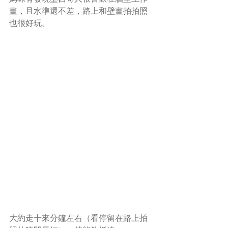
畫，且水準還不差，路上和壁畫拍拍照
也很好玩。
大約走十來分鐘左右（看停留在路上拍