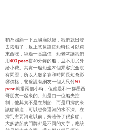
稍為照顧一下五臟廟以後，我們就出發
去搭船了，反正爸爸說搭船時也可以買
東西吃，經過一番議價，船老闆讓我們
用
400 peso
搭40分鐘的船，且不用另外
給小費。其實一艘船坐20個乘客完全沒
有問題，所以人數多寡和時間長短會影
響價格，爸爸說有網友一個人只付
50 
peso
就搭兩個小時，但他是和一群墨西
哥朋友一起來的。船是由一位船夫控
制，他其實不是在划船，而是用撐的來
讓船前進，可以想像運河的水不深。在
撐到主要河道以前，旁邊停了很多船，
大多數船的門牌都是不同的文字，應該