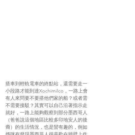
搭車到輕軌電車的終點站，還需要走一
小段路才能到達Xochimilco，一路上會
有人來問要不要搭他們家的船？或者需
不需要接駁？其實可以自己沿著指示走
就好，一路上能夠觀察到部分墨西哥人
（爸爸說這個地區比較多印地安人的後
裔）的生活情況，也是蠻有趣的，例如
媽咪有發現墨西哥人很喜歡在牆壁上作