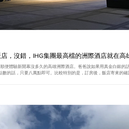
好豪華的飯店，沒錯，IHG集團最高檔的洲際酒店就在高
雄玩，順便體驗新開幕沒多久的高雄洲際酒店。爸爸說如果用真金白銀
數的話，只要八萬點即可。比較特別的是，訂房後，飯店寄來的確認信上顯