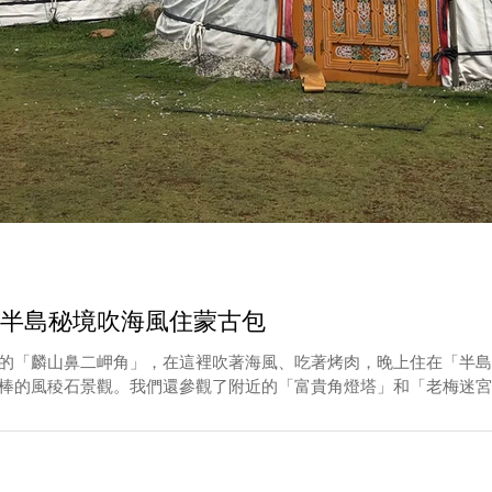
半島秘境吹海風住蒙古包
的「麟山鼻二岬角」，在這裡吹著海風、吃著烤肉，晚上住在「半島
棒的風稜石景觀。我們還參觀了附近的「富貴角燈塔」和「老梅迷宮