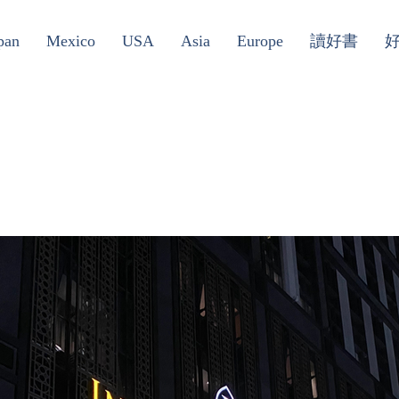
pan
Mexico
USA
Asia
Europe
讀好書