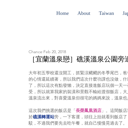
Home
About
Taiwan
Ja
Chance
Feb 20, 2018
［宜蘭溫泉戀］礁溪溫泉公園旁
大年初五學校還沒開工，抓緊涼颼颼的冬季尾巴，爸
的心情還延續著，所以我們這次什麼功課也沒做，什
了，所以這次有點發懶，決定直接進飯店玩個一天一
受，所以就算我家的裝潢和景觀不輸給渡假飯店，大
溫泉流出來，對喜愛溫泉但很宅的媽媽來說，溫泉也
這次我們挑選的飯店是「
長榮鳳凰酒店
」。這間飯店
於
礁溪轉運站
旁，一下客運，頭往上抬就看到飯店了
駁，不過我們要先去吃午餐，就自己慢慢晃過去了。