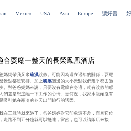
pan
Mexico
USA
Asia
Europe
讀好書
適合耍廢一整天的長榮鳳凰酒店
爸媽媽帶我又來
礁溪
渡假。可能因為還在過年的關係，耍廢
麼景點都沒安排。加上
礁溪
週邊的大小景點我們幾乎都去過
夜。對爸爸媽媽來說，只要沒有電腦在身邊，就有渡假的感
人們還是想逃離一下工作的心情。更何況，我家水龍頭沒有
是吸引她在寒冷的冬天出門旅行的誘因。
我在三歲時就來過了，爸爸媽媽對它印象還不差，而且它位
，走路不到五分鐘就可以抵達，當然，也可以請飯店來接