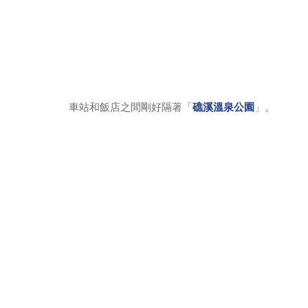
車站和飯店之間剛好隔著「
礁溪溫泉公園
」。