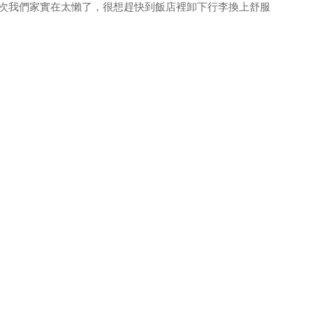
次我們家實在太懶了，很想趕快到飯店裡卸下行李換上舒服