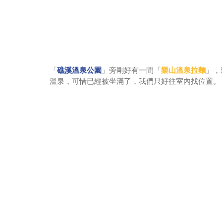
「
礁溪溫泉公園
」旁剛好有一間「
樂山溫泉拉麵
」，
溫泉，可惜已經被坐滿了，我們只好往室內找位置。