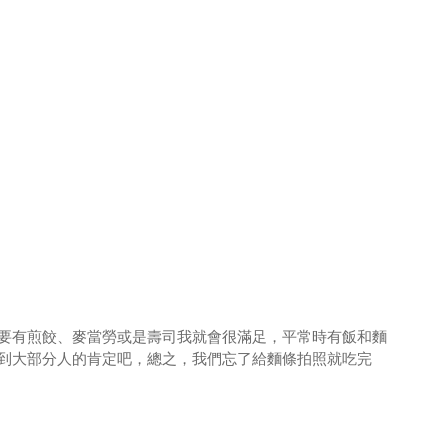
要有煎餃、麥當勞或是壽司我就會很滿足，平常時有飯和麵
到大部分人的肯定吧，總之，我們忘了給麵條拍照就吃完