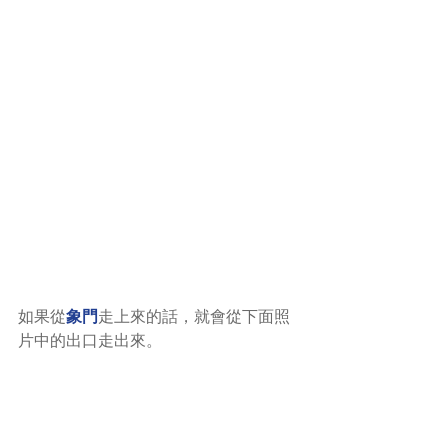
如果從
象門
走上來的話，就會從下面照
片中的出口走出來。