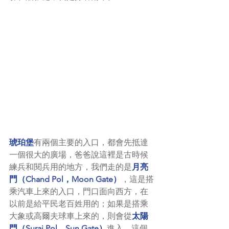
琥珀堡
有兩個主要的入口，都會先抵達
一個很大的廣場，爸爸說這裡是古時候
練兵和閱兵用的地方，我們走的是
月亮
門（Chand Pol，Moon Gate）
，這是搭
乘汽車上來的入口，門口面向西方，在
以前是給平民老百姓用的；如果是搭乘
大象或高爾夫球車上來的，則會從
太陽
門（Suraj Pol，Sun Gate）
進入，這個