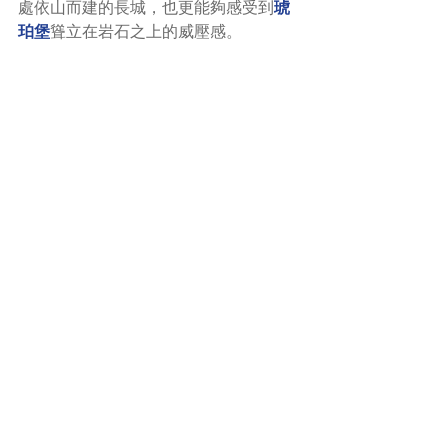
處依山而建的長城，也更能夠感受到
琥
珀堡
聳立在岩石之上的威壓感。