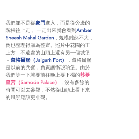
我們並不是從
象門
進入，而是從旁邊的
階梯往上走， 一走出來就會看到
Amber 
Sheesh Mahal Garden
，規模雖然不大，
倒也整理得頗為整齊。照片中花園的正
上方，不遠處的山頭上還有另一個城堡
－
齋格爾堡（Jaigarh Fort）
，齋格爾堡
是以前的兵營，負責護衛琥珀堡。由於
我們等一下就要前往晚上要下榻的
莎夢
皇宮（Samode Palace）
，沒有多餘的
時間可以去參觀，不然從山頭上看下來
的風景應該更壯觀。