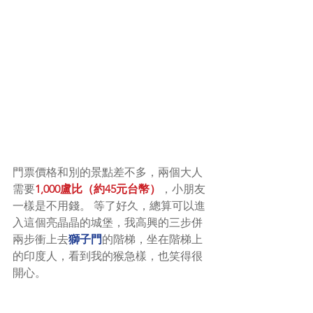
門票價格和別的景點差不多，兩個大人
需要
1,000盧比（約45元台幣）
，小朋友
一樣是不用錢。 等了好久，總算可以進
入這個亮晶晶的城堡，我高興的三步併
兩步衝上去
獅子門
的階梯，坐在階梯上
的印度人，看到我的猴急樣，也笑得很
開心。