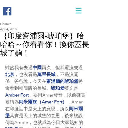
Chance
Apr 4, 2018
｛印度齋浦爾-琥珀堡｝哈
哈哈～你看看你！換你蓋長
城了齁！
雖然我有去過
中國
兩次，但我還沒去過
北京
，也沒看過
萬里長城
，不過沒關
係，爸爸說，今天在
齋浦爾的琥珀堡
將
會看到精簡版的長城。
琥珀堡
英文是
Amber Fort
，要用Amer發音，以前確實
被稱為
阿米爾堡（Amer Fort）
，Amer
在印度話中是天上的意思，所以
阿米爾
堡
其實是天上的城堡的意思，後來被誤
傳為Amber，也就成為今日大家熟知的