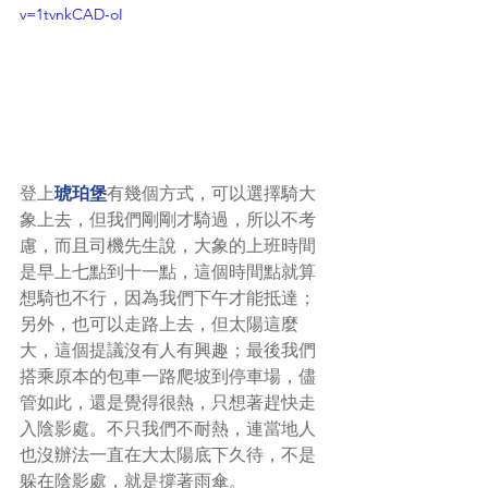
v=1tvnkCAD-oI
登上
琥珀堡
有幾個方式，可以選擇騎大
象上去，但我們剛剛才騎過，所以不考
慮，而且司機先生說，大象的上班時間
是早上七點到十一點，這個時間點就算
想騎也不行，因為我們下午才能抵達；
另外，也可以走路上去，但太陽這麼
大，這個提議沒有人有興趣；最後我們
搭乘原本的包車一路爬坡到停車場，儘
管如此，還是覺得很熱，只想著趕快走
入陰影處。不只我們不耐熱，連當地人
也沒辦法一直在大太陽底下久待，不是
躲在陰影處，就是撐著雨傘。