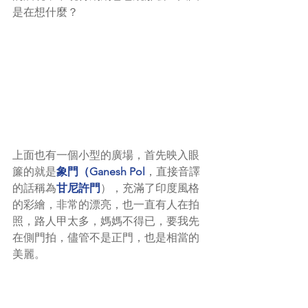
是在想什麼？
上面也有一個小型的廣場，首先映入眼
簾的就是
象門（Ganesh Pol
，直接音譯
的話稱為
甘尼許門
），充滿了印度風格
的彩繪，非常的漂亮，也一直有人在拍
照，路人甲太多，媽媽不得已，要我先
在側門拍，儘管不是正門，也是相當的
美麗。