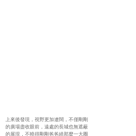
上來後發現，視野更加遼闊，不僅剛剛
的廣場盡收眼前，遠處的長城也無遮蔽
的展現，不曉得剛剛爸爸繞那麼一大圈