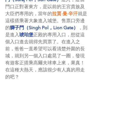
門口正對著東方，是以前的王宮貴族及
大臣們專用的，當年的
拉賈‧曼‧辛汗
就是
這樣搭乘著大象進入城堡。售票口旁邊
的
獅子門（Singh Pol，Lion Gate）
，則
是進入
琥珀堡
正殿的專用入口，想從這
個入口進去就得先買票了。在進入之
前，爸爸一直希望可以看清楚外圍的長
城，就到另一個入口處晃了一圈，發現
有遊客正搭乘高爾夫球車上來，果真！
在這種大熱天，應該很少有人真的用走
的吧？