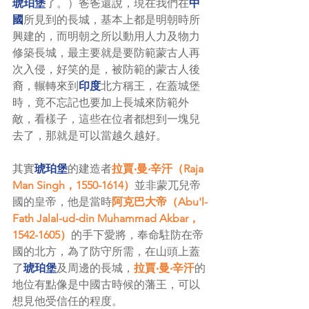
琥珀堡
了。）爸爸還說，現在我們在
中
國
所見到的長城，基本上都是明朝時所
興建的，而明朝之所以動用人力及物力
修築長城，最主要就是要防範蒙古人再
次入侵，好笑的是，被防範的蒙古人後
裔，輾轉來到
印度
北方稱王，在蓋城堡
時，竟不忘記也要加上長城來防範外
敵，看樣子，這些在位者都想到一塊兒
去了，那就是可以當越久越好。
其實
琥珀堡
的建造者
拉賈‧曼‧辛汗（Raja 
Man Singh，1550-1614）
並非蒙兀兒帝
國的皇帝，他是當時
阿克巴大帝（Abu'l-
Fath Jalal-ud-din Muhammad Akbar，
1542-1605）
的手下愛將，奉命駐防在帝
國的北方，為了防守所需，在山頭上蓋
了
琥珀堡
及周邊的長城，
拉賈‧曼‧辛汗
的
地位有點像是中國古時候的藩王，可以
想見他受信任的程度。