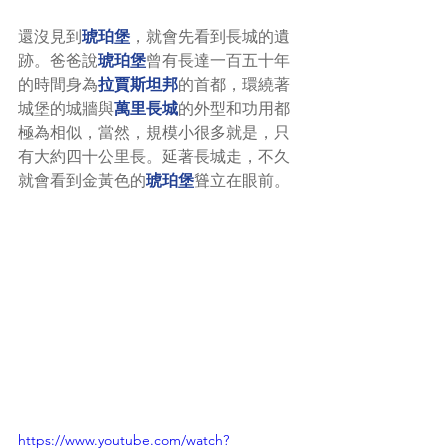
還沒見到
琥珀堡
，就會先看到長城的遺
跡。爸爸說
琥珀堡
曾有長達一百五十年
的時間身為
拉賈斯坦邦
的首都，環繞著
城堡的城牆與
萬里長城
的外型和功用都
極為相似，當然，規模小很多就是，只
有大約四十公里長。延著長城走，不久
就會看到金黃色的
琥珀堡
聳立在眼前。
https://www.youtube.com/watch?