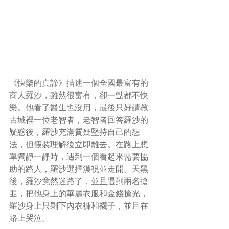
《快樂的真諦》描述一個全國最富有的
商人羅沙，雖然很富有，卻一點都不快
樂。他看了醫生也沒用，最後只好請教
古城裡一位老智者，老智者回答羅沙的
疑惑後，羅沙充滿質疑堅持自己的想
法，但假裝理解後立即離去。在路上想
單獨靜一靜時，遇到一個看起來需要協
助的路人，羅沙選擇漠視並走開。天黑
後，羅沙竟然迷路了，並且遇到兩名搶
匪，把他身上的華麗衣服和金錢搶光，
羅沙身上只剩下內衣褲和襪子，並且在
路上哭泣。