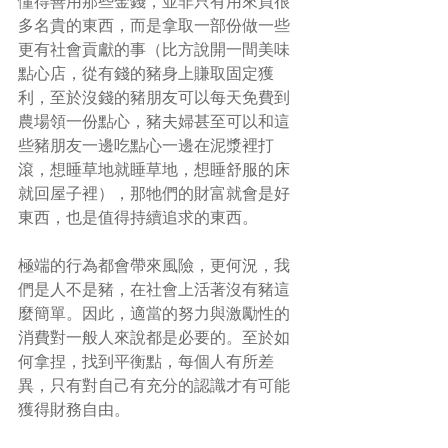
懂得善用那些金錢，並非只有用來買很
多名貴的東西，而是拿取一部份做一些
更有社會貢獻的事（比方說開一間美味
點心店，從有錢的豬身上賺取固定獲
利，至於沒錢的豬朋友可以每天免費到
農場領一份點心，豬夫婦甚至可以和這
些豬朋友一邊吃點心一邊在泥漿裡打
滾，想睡草地就睡草地，想睡舒服的床
就回屋子裡），那牠們的財富就會是好
東西，也是值得持續追求的東西。
極端的行為都會帶來風險，更何況，我
們是人不是豬，在社會上活著沒有豬這
麼簡單。因此，適當的努力與激勵性的
消費對一般人來說都是必要的。至於如
何拿捏，找到平衡點，每個人有所差
異，只有對自己有充分的認識才有可能
獲得財務自由。