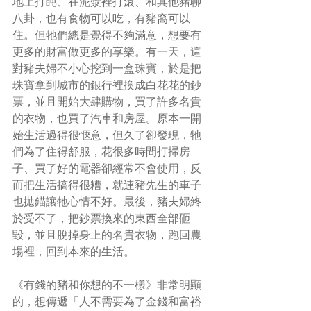
地上打盹、在泥漿裡打滾、和其他豬聊
八卦，也有食物可以吃，有豬窩可以
住。但牠們總是覺得不夠滿意，想要有
更多的財富做更多的享樂。有一天，這
對豬夫婦不小心挖到一盒珠寶，於是把
珠寶拿到城市的銀行裡換成白花花的鈔
票，並且開始大肆購物，買了許多名貴
的衣物，也買了汽車和房屋。原本一開
始生活過得很愜意，但久了卻發現，牠
們為了住得舒服，花很多時間打掃房
子、買了好的電器卻經常不會使用，反
而把生活搞得很糟，就連豬先生的車子
也拋錨讓牠心情不好。最後，豬夫婦終
於受不了，把鈔票換來的東西全部砸
毀，並且脫掉身上的名貴衣物，跑回農
場裡，回到本來的生活。
《有錢的豬和你想的不一樣》非常明顯
的，想傳遞「人不需要為了金錢和富裕