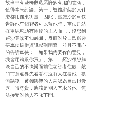
故事中有些橋段透露許多有趣的意涵，
值得拿來討論。第一，被錢綁架的人什
麼都用錢來衡量，因此，當羅沙的車伕
告訴他有個智者可以幫他時，車伕是站
在單純幫助有困擾的主人而已，沒想到
羅沙竟然不知感謝，反而對於自己還需
要車伕提供資訊感到困窘，並且不開心
的告訴車伕：「如果我需要你的意見，
我會用錢跟你買」。第二，羅沙很想解
決自己的不快樂而前往老智者住處，敲
門前竟還要先看看有沒有人在看他，換
句話說，被錢綁架的人常認為自己很優
秀、很尊貴，應該是別人有求於他，無
法接受對他人不恥下問。