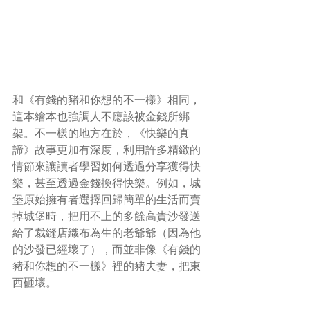
和《有錢的豬和你想的不一樣》相同，
這本繪本也強調人不應該被金錢所綁
架。不一樣的地方在於，《快樂的真
諦》故事更加有深度，利用許多精緻的
情節來讓讀者學習如何透過分享獲得快
樂，甚至透過金錢換得快樂。例如，城
堡原始擁有者選擇回歸簡單的生活而賣
掉城堡時，把用不上的多餘高貴沙發送
給了裁縫店織布為生的老爺爺（因為他
的沙發已經壞了），而並非像《有錢的
豬和你想的不一樣》裡的豬夫妻，把東
西砸壞。