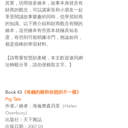
其實，坊間很多繪本，故事本身就含有
財商的觀念，可以讓家長和小朋友一起
享受閱讀故事樂趣的同時，也學習財商
的知識。以下將介紹和財商觀念有關的
繪本，這些繪本有些原本就極具知名
度，有些則可能稍嫌冷門，無論如何，
都是很棒的學習材料。
【請尊重智慧財產權，本文歡迎連同網
址轉載分享，請勿僅截取文字。】
Book 43
《有錢的豬和你想的不一樣》
Pig Tale
作者／繪者：海倫奧森貝里（Helen 
Oxenbury）
出版社：天下雜誌
出版日期：2007.03