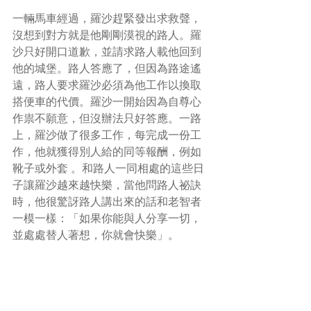
一輛馬車經過，羅沙趕緊發出求救聲，
沒想到對方就是他剛剛漠視的路人。羅
沙只好開口道歉，並請求路人載他回到
他的城堡。路人答應了，但因為路途遙
遠，路人要求羅沙必須為他工作以換取
搭便車的代價。羅沙一開始因為自尊心
作祟不願意，但沒辦法只好答應。一路
上，羅沙做了很多工作，每完成一份工
作，他就獲得別人給的同等報酬，例如
靴子或外套 。和路人一同相處的這些日
子讓羅沙越來越快樂，當他問路人祕訣
時，他很驚訝路人講出來的話和老智者
一模一樣：「如果你能與人分享一切，
並處處替人著想，你就會快樂」。