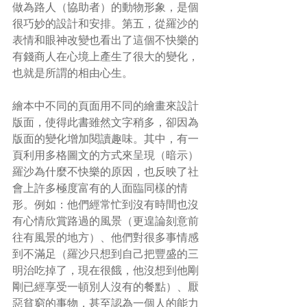
做為路人（協助者）的動物形象，是個
很巧妙的設計和安排。第五，從羅沙的
表情和眼神改變也看出了這個不快樂的
有錢商人在心境上產生了很大的變化，
也就是所謂的相由心生。
繪本中不同的頁面用不同的繪畫來設計
版面，使得此書雖然文字稍多，卻因為
版面的變化增加閱讀趣味。其中，有一
頁利用多格圖文的方式來呈現（暗示）
羅沙為什麼不快樂的原因，也反映了社
會上許多極度富有的人面臨同樣的情
形。例如：他們經常忙到沒有時間也沒
有心情欣賞路過的風景（更遑論刻意前
往有風景的地方）、他們對很多事情感
到不滿足（羅沙只想到自己把豐盛的三
明治吃掉了，現在很餓，他沒想到他剛
剛已經享受一頓別人沒有的餐點）、厭
惡貧窮的事物，甚至認為一個人的能力