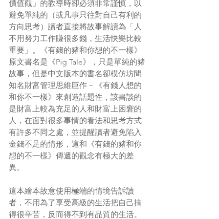
價值觀」的教導時卻必須非常謹慎，以
避免單純的（或凡事只往對自己有利的
方向思考）讀者直接將故事解讀為「人
不用努力工作賺很多錢，生活快樂比較
重要」。《有錢的豬和你想的不一樣》
原文書名是《Pig Tale》，只是單純的豬
故事，但是中文版本的書名卻模仿坊間
知名財富管理思維巨作－《有錢人想的
和你不一樣》來創造話題性，該書談的
是財富上較為充足的人和財富上困窘的
人，在面對很多事情的看法和思考方式
有許多不同之處，並提醒讀者避免陷入
金錢不足的情形，這和《有錢的豬和你
想的不一樣》傳遞的觀念有極大的差
異。
這本繪本故意使用極端的情境告訴讀
者，不用為了享受高級的生活把自己搞
得很辛苦，反而得不到有品質的生活。