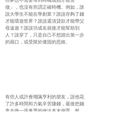
些夢想不需要等到時機成熟才能去
做」，也沒有所謂正確時機。例如，誰
說大學生不能在學創業？誰說存夠了錢
才能環遊世界？誰說還清貸款才能帶父
母遠遊？誰說功成名就後才能幫助別
人？說穿了，只是自己不想踏出第一步
的藉口，或受限於僵固的思維。
有些人或許會嘲諷亨利的朋友，說他花
了許多時間和力氣辛苦賺錢，最後把錢
拿去換一張車票的做法本末倒置。然
而，我們不能否認先選擇工作再花費也
有許多意義。就像有些人不花時間賺很