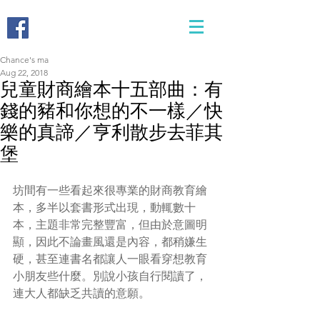
Chance's ma
Aug 22, 2018
兒童財商繪本十五部曲：有
錢的豬和你想的不一樣／快
樂的真諦／亨利散步去菲其
堡
坊間有一些看起來很專業的財商教育繪
本，多半以套書形式出現，動輒數十
本，主題非常完整豐富，但由於意圖明
顯，因此不論畫風還是內容，都稍嫌生
硬，甚至連書名都讓人一眼看穿想教育
小朋友些什麼。別說小孩自行閱讀了，
連大人都缺乏共讀的意願。