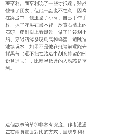
著亨利。而亨利晚了一些才抵達，雖然
他輸了朋友，但他一點也不在意。因為
在路途中，他渡過了小河、自己手作手
杖、採了花壓在書本裡、欣賞石牆上的
石頭、爬到樹上看風景、做了竹筏划小
船、穿過沼澤發現鳥窩和蜂蜜，還跳進
池塘玩水，如果不是他在抵達前還跑去
採黑莓（還不把在路途中刻意停留的部
份算進去），比較早抵達的人應該是亨
利。
這個故事簡單卻非常有深度。作者透過
左右兩頁畫面對比的方式，呈現亨利和