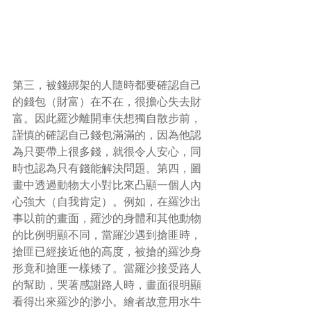
第三，被錢綁架的人隨時都要確認自己
的錢包（財富）在不在，很擔心失去財
富。因此羅沙離開車伕想獨自散步前，
謹慎的確認自己錢包滿滿的，因為他認
為只要帶上很多錢，就很令人安心，同
時也認為只有錢能解決問題。第四，圖
畫中透過動物大小對比來凸顯一個人內
心強大（自我肯定）。例如，在羅沙出
事以前的畫面，羅沙的身體和其他動物
的比例明顯不同，當羅沙遇到搶匪時，
搶匪已經接近他的高度，被搶的羅沙身
形竟和搶匪一樣矮了。當羅沙接受路人
的幫助，哭著感謝路人時，畫面很明顯
看得出來羅沙的渺小。繪者故意用水牛