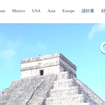
pan
Mexico
USA
Asia
Europe
讀好書