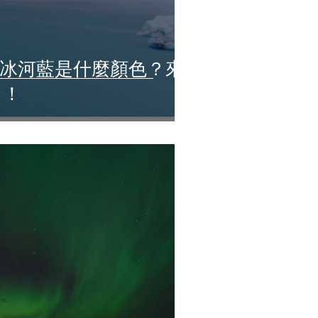
ay 2：冰河藍是什麼顏色？來
了！