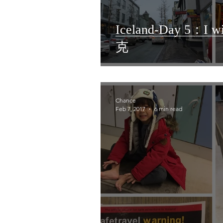
Iceland-Day 5：I
克
Chance
Feb 7, 2017
6 min read