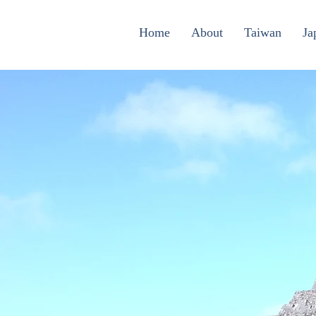
Home
About
Taiwan
Ja