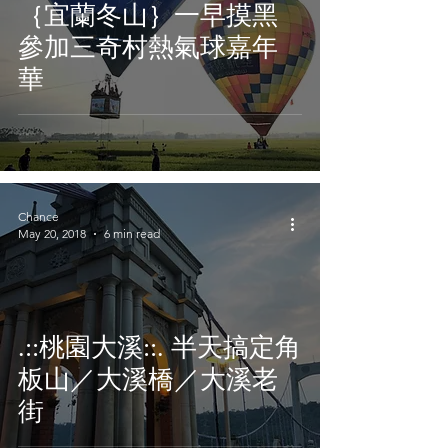
｛宜蘭冬山｝一早摸黑
參加三奇村熱氣球嘉年
華
Chance
May 20, 2018
6 min read
.::桃園大溪::. 半天搞定角
板山／大溪橋／大溪老
街