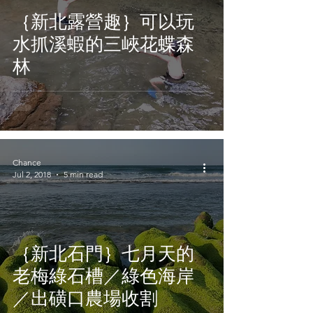
｛新北露營趣｝可以玩
水抓溪蝦的三峽花蝶森
林
Chance
Jul 2, 2018
5 min read
｛新北石門｝七月天的
老梅綠石槽／綠色海岸
／出磺口農場收割